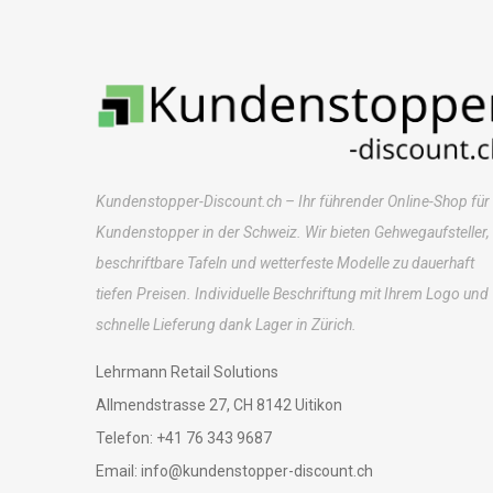
Kundenstopper-Discount.ch – Ihr führender Online-Shop für
Kundenstopper in der Schweiz. Wir bieten Gehwegaufsteller,
beschriftbare Tafeln und wetterfeste Modelle zu dauerhaft
tiefen Preisen. Individuelle Beschriftung mit Ihrem Logo und
schnelle Lieferung dank Lager in Zürich.
Lehrmann Retail Solutions
Allmendstrasse 27, CH 8142 Uitikon
Telefon: +41 76 343 9687
Email: info@kundenstopper-discount.ch