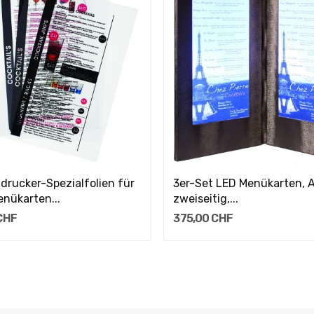
In Den Warenkorb
drucker-Spezialfolien für
3er-Set LED Menükarten, 
nükarten...
zweiseitig,...
CHF
375,00 CHF