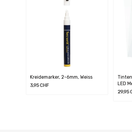
In Den Warenkorb
e
Kreidemarker, 2-6mm, Weiss
Tinten
LED Me
3,95 CHF
29,95 