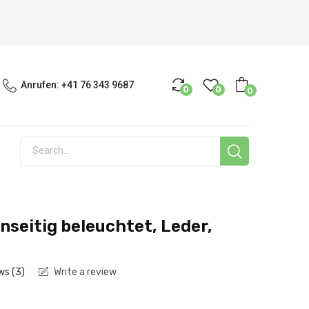
Anrufen:
+41 76 343 9687
0
0
0
nseitig beleuchtet, Leder,
ws (
3
)
Write a review