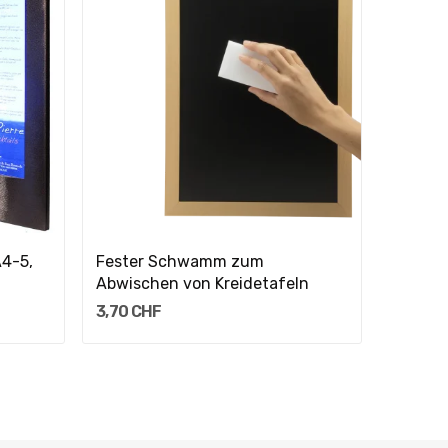
In Den Warenkorb
A4-5,
Fester Schwamm zum
Kreide
Abwischen von Kreidetafeln
5,00 C
3,70 CHF