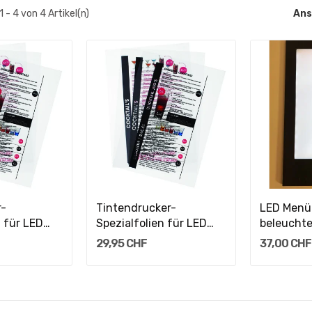
1 - 4 von 4 Artikel(n)
Ans
arenkorb
In Den Warenkorb
In D
r-
Tintendrucker-
LED Menük
n für LED
Spezialfolien für LED
beleuchtet
.
Menükarten...
29,95 CHF
37,00 CHF