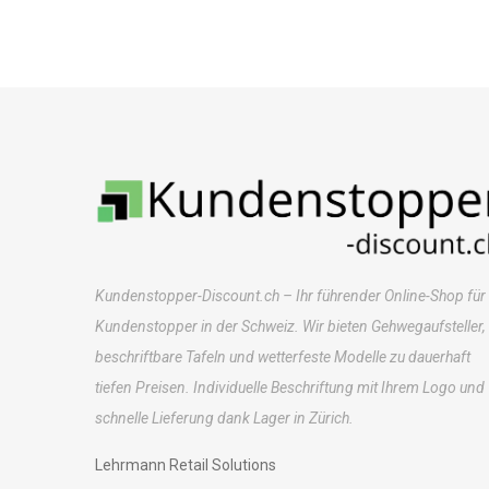
Kundenstopper-Discount.ch – Ihr führender Online-Shop für
Kundenstopper in der Schweiz. Wir bieten Gehwegaufsteller,
beschriftbare Tafeln und wetterfeste Modelle zu dauerhaft
tiefen Preisen. Individuelle Beschriftung mit Ihrem Logo und
schnelle Lieferung dank Lager in Zürich.
Lehrmann Retail Solutions