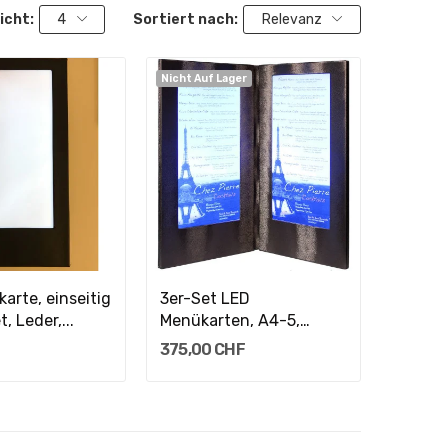
icht:
4
Sortiert nach:
Relevanz
Nicht Auf Lager
en Warenkorb
arte, einseitig
3er-Set LED
, Leder,...
Menükarten, A4-5,
zweiseitig,...
375,00 CHF