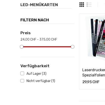
LED-MENÜKARTEN
FILTERN NACH
Preis
24,00 CHF - 375,00 CHF
In Den W
Verfügbarkeit
Laserdrucke
Auf Lager
(3)
Spezialfolie
Menükarten..
Nicht verfügbar
(1)
29,95 CHF