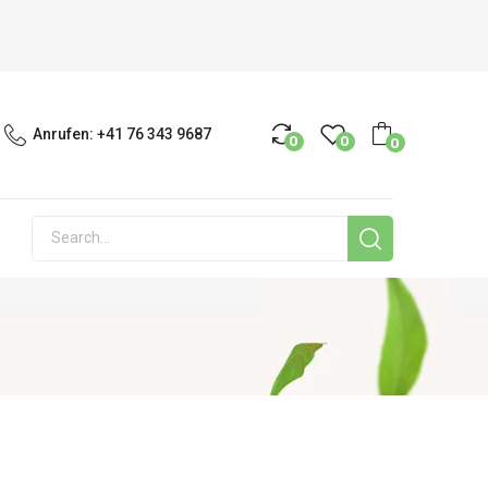
Anrufen:
+41 76 343 9687
0
0
0