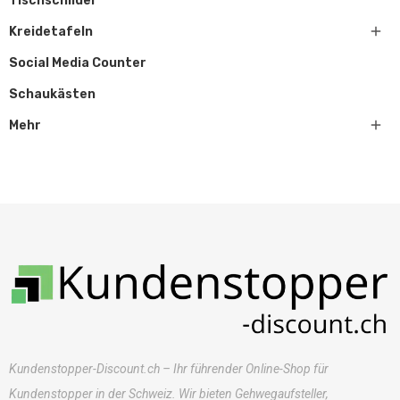
Tischschilder

Kreidetafeln
Social Media Counter
Schaukästen

Mehr
Kundenstopper-Discount.ch – Ihr führender Online-Shop für
Kundenstopper in der Schweiz. Wir bieten Gehwegaufsteller,