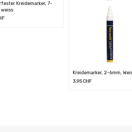
fester Kreidemarker, 7-
 weiss
HF
In Den Warenkorb
Kreidemarker, 2-6mm, Wei
3,95 CHF