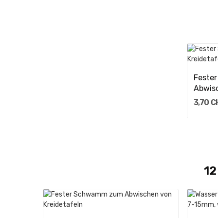
Feste
Abwisc
3,70 C
12
In Den Warenkorb