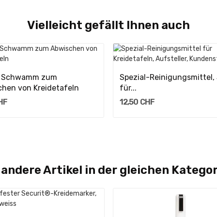
Vielleicht gefällt Ihnen auch
In Den Warenkorb
In Den Warenkorb
r Schwamm zum
Spezial-Reinigungsmittel,
hen von Kreidetafeln
für...
HF
12,50 CHF
 andere Artikel in der gleichen Kategor
In Den Warenkorb