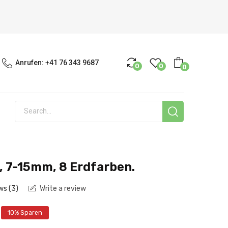
Anrufen:
+41 76 343 9687
0
0
0
, 7-15mm, 8 Erdfarben.
ws (
3
)
Write a review
10% Sparen