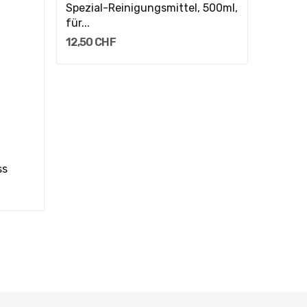
Spezial-Reinigungsmittel, 500ml,
5,00 C
für...
12,50 CHF
ss