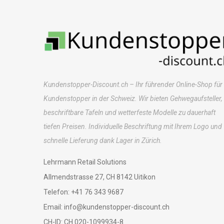
Kundenstopper-Discount.ch – Ihr führender Online-Shop für
Kundenstopper in der Schweiz. Wir bieten Gehwegaufsteller,
beschriftbare Tafeln und wetterfeste Modelle zu dauerhaft
tiefen Preisen. Individuelle Beschriftung mit Ihrem Logo und
schnelle Lieferung dank Lager in Zürich.
Lehrmann Retail Solutions
Allmendstrasse 27, CH 8142 Uitikon
Telefon: +41 76 343 9687
Email: info@kundenstopper-discount.ch
CH-ID: CH 020-1099934-8