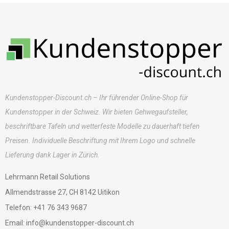
Kundenstopper-Discount.ch – Ihr führender Online-Shop für
Kundenstopper in der Schweiz. Wir bieten Gehwegaufsteller,
beschriftbare Tafeln und wetterfeste Modelle zu dauerhaft tiefen
Preisen. Individuelle Beschriftung mit Ihrem Logo und schnelle
Lieferung dank Lager in Zürich.
Lehrmann Retail Solutions
Allmendstrasse 27, CH 8142 Uitikon
Telefon: +41 76 343 9687
Email: info@kundenstopper-discount.ch