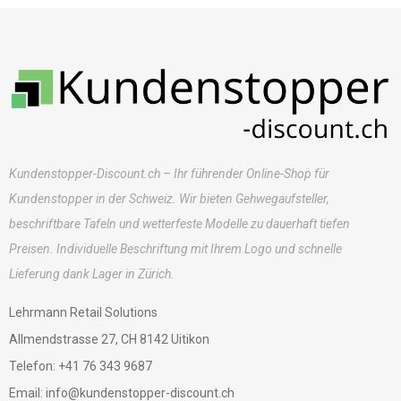
Kundenstopper-Discount.ch – Ihr führender Online-Shop für
Kundenstopper in der Schweiz. Wir bieten Gehwegaufsteller,
beschriftbare Tafeln und wetterfeste Modelle zu dauerhaft tiefen
Preisen. Individuelle Beschriftung mit Ihrem Logo und schnelle
Lieferung dank Lager in Zürich.
Lehrmann Retail Solutions
Allmendstrasse 27, CH 8142 Uitikon
Telefon: +41 76 343 9687
Email: info@kundenstopper-discount.ch