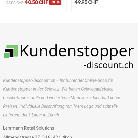
40,50 CHF
49,95 CHF
-10%
45,00 CHF
Kundenstopper-Discount.ch – Ihr führender Online-Shop für
Kundenstopper in der Schweiz. Wir bieten Gehwegaufsteller,
beschriftbare Tafeln und wetterfeste Modelle zu dauerhaft tiefen
Preisen. Individuelle Beschriftung mit Ihrem Logo und schnelle
Lieferung dank Lager in Zürich.
Lehrmann Retail Solutions
Allmendstrasse 27, CH 8142 Uitikon